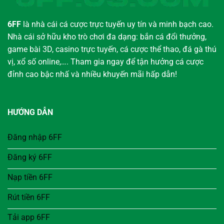
6FF
là nhà cái cá cược trực tuyến uy tín và minh bạch cao.
Nhà cái sở hữu kho trò chơi đa dạng: bắn cá đổi thưởng,
game bài 3D, casino trực tuyến, cá cược thể thao, đá gà thú
vị, xổ số online,…. Tham gia ngay để tận hưởng cá cược
đỉnh cao bậc nhấ và nhiều khuyến mãi hấp dẫn!
HƯỚNG DẪN
Đăng nhập 6FF
Đăng ký 6FF
Nạp tiền 6FF
Rút tiền 6FF
Tải app 6FF