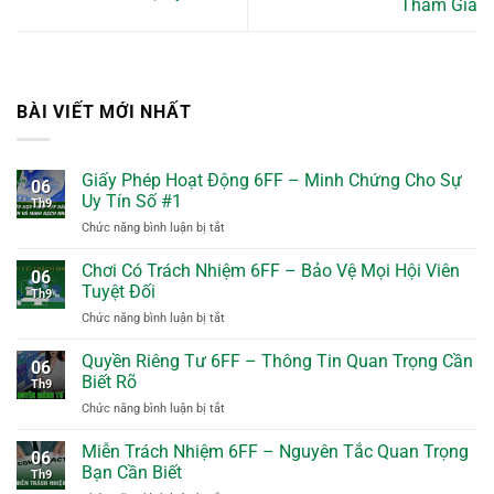
Tham Gia
BÀI VIẾT MỚI NHẤT
Giấy Phép Hoạt Động 6FF – Minh Chứng Cho Sự
06
Uy Tín Số #1
Th9
ở
Chức năng bình luận bị tắt
Giấy
Phép
Chơi Có Trách Nhiệm 6FF – Bảo Vệ Mọi Hội Viên
06
Hoạt
Tuyệt Đối
Th9
Động
ở
Chức năng bình luận bị tắt
6FF
Chơi
–
Có
Quyền Riêng Tư 6FF – Thông Tin Quan Trọng Cần
Minh
06
Trách
Chứng
Biết Rõ
Th9
Nhiệm
Cho
ở
Chức năng bình luận bị tắt
6FF
Sự
Quyền
–
Uy
Riêng
Miễn Trách Nhiệm 6FF – Nguyên Tắc Quan Trọng
Bảo
Tín
06
Tư
Vệ
Bạn Cần Biết
Số
Th9
6FF
Mọi
#1