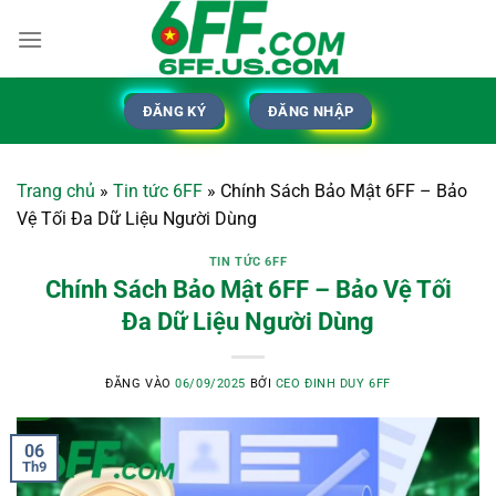
Bỏ
qua
nội
dung
ĐĂNG KÝ
ĐĂNG NHẬP
Trang chủ
»
Tin tức 6FF
»
Chính Sách Bảo Mật 6FF – Bảo
Vệ Tối Đa Dữ Liệu Người Dùng
TIN TỨC 6FF
Chính Sách Bảo Mật 6FF – Bảo Vệ Tối
Đa Dữ Liệu Người Dùng
ĐĂNG VÀO
06/09/2025
BỞI
CEO ĐINH DUY 6FF
06
Th9