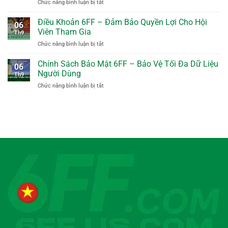
ở
Chức năng bình luận bị tắt
–
Hội
Miễn
Thông
Viên
Trách
Điều Khoản 6FF – Đảm Bảo Quyền Lợi Cho Hội
Tin
Tuyệt
06
Nhiệm
Quan
Viên Tham Gia
Đối
Th9
6FF
Trọng
ở
Chức năng bình luận bị tắt
–
Cần
Điều
Nguyên
Biết
Khoản
Chính Sách Bảo Mật 6FF – Bảo Vệ Tối Đa Dữ Liệu
Tắc
Rõ
06
6FF
Quan
Người Dùng
Th9
–
Trọng
ở
Chức năng bình luận bị tắt
Đảm
Bạn
Chính
Bảo
Cần
Sách
Quyền
Biết
Bảo
Lợi
Mật
Cho
6FF
Hội
–
Viên
Bảo
Tham
Vệ
Gia
Tối
Đa
Dữ
Liệu
Người
Dùng