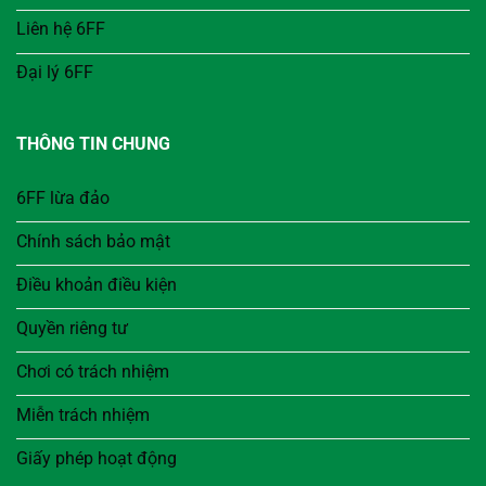
Liên hệ 6FF
Đại lý 6FF
THÔNG TIN CHUNG
6FF lừa đảo
Chính sách bảo mật
Điều khoản điều kiện
Quyền riêng tư
Chơi có trách nhiệm
Miễn trách nhiệm
Giấy phép hoạt động